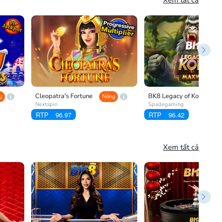
Cleopatra's Fortune
BK8 Legacy of Kong Maxways
g
Nóng
Nó
Nextspin
Spadegaming
RTP
96.97
RTP
96.42
Xem tất cả