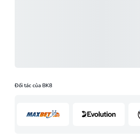
Đối tác của BK8