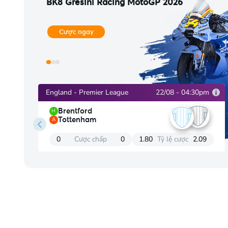
Đối Tác Chính Thức của 
Cược ngay
2/08 - 04:30pm
England - Premier League
23/08 - 01:
H
Manchester City
A
Bournemouth
Tỷ lệ cược
2.09
-1.25
Cược chấp
1.25
1.96
Tỷ lệ cược