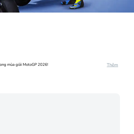
Thêm
trong mùa giải MotoGP 2026!