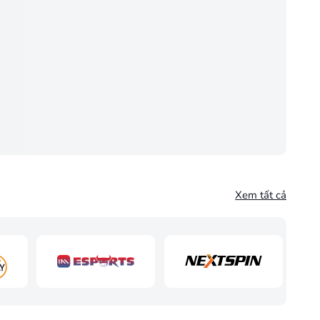
Xem tất cả