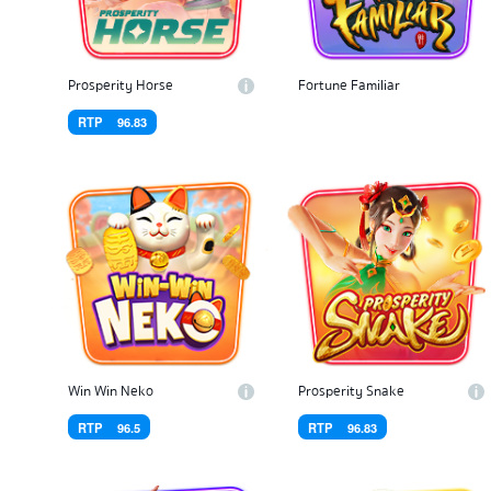
Prosperity Horse
Fortune Familiar
RTP
96.83
Win Win Neko
Prosperity Snake
RTP
96.5
RTP
96.83