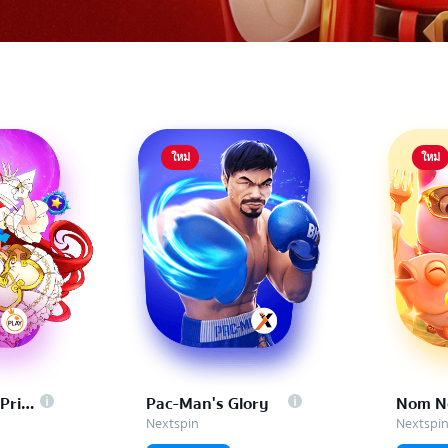
ใหม่
ใหม่
BK8 Starlight Princess
Pac-Man's Glory
Nom N
Nextspin
Nextspi