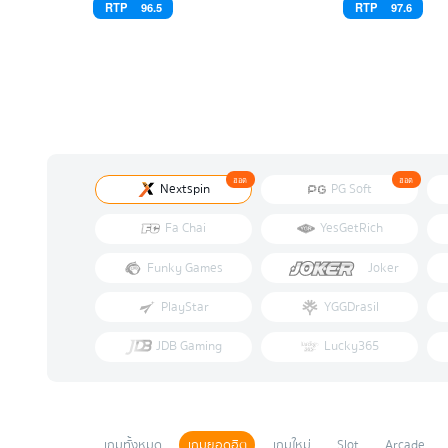
RTP
96.5
RTP
97.6
ฮอต
ฮอต
Nextspin
PG Soft
Fa Chai
YesGetRich
Funky Games
Joker
PlayStar
YGGDrasil
JDB Gaming
Lucky365
เกมทั้งหมด
เกมยอดฮิต
เกมใหม่
slot
arcade