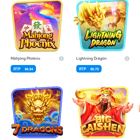
Mahjong Phoenix
Lightning Dragon
RTP
96.94
RTP
96.75