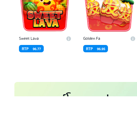
Sweet Lava
Golden Fa
RTP
96.77
RTP
96.95
ดาวน์โหลดแอป
เล่นได้ทุกที่ ทุกเวลา