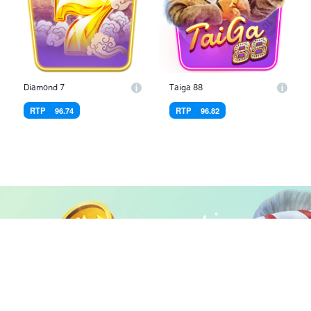
Diamond 7
Taiga 88
RTP
96.74
RTP
96.82