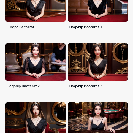
Europe Baccarat
FlagShip Baccarat 1
FlagShip Baccarat 2
FlagShip Baccarat 3