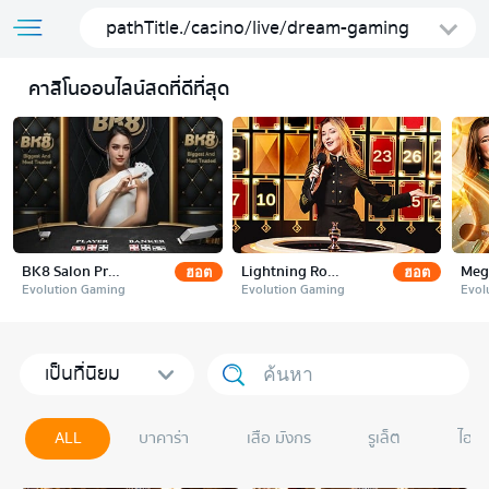
pathTitle./casino/live/dream-gaming
คาสิโนออนไลน์สดที่ดีที่สุด
BK8 Salon Prive Baccarat
Lightning Roulette
Meg
ฮอต
ฮอต
Evolution Gaming
Evolution Gaming
Evol
เป็นที่นิยม
ALL
บาคาร่า
เสือ มังกร
รูเล็ต
ไฮโล