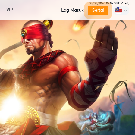
08/08/2026 02:07:39
(
GMT+8
)
VIP
Log Masuk
Sertai