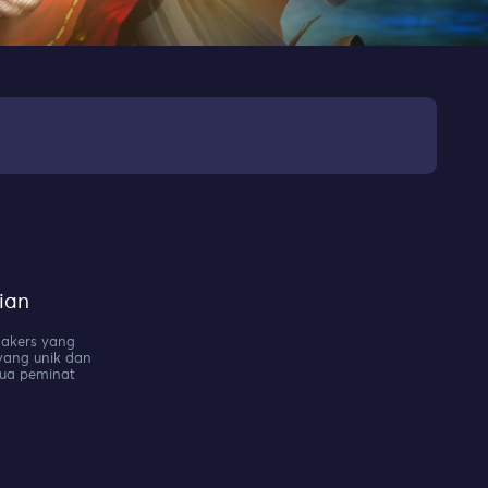
ian
makers yang
yang unik dan
mua peminat