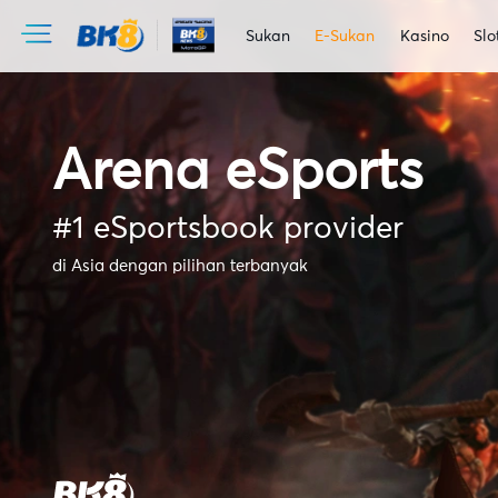
Sukan
E-Sukan
Kasino
Slo
Arena eSports
#1 eSportsbook provider
di Asia dengan pilihan terbanyak