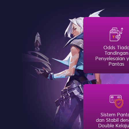
Odds Tiad
Tandingan
Penyelesaian 
Pantas
Sistem Pant
dan Stabil de
Double Kelaj