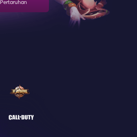
Pertaruhan