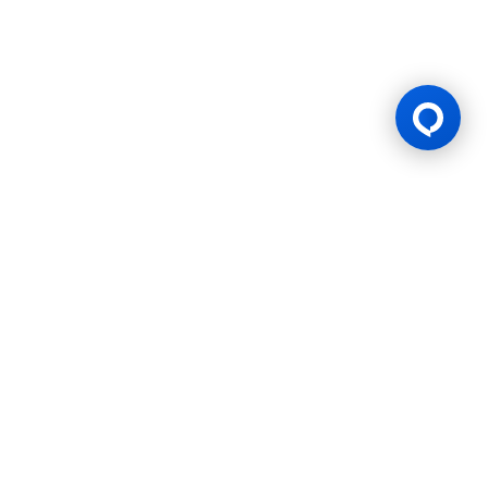
Malaysia
Pengsijilan