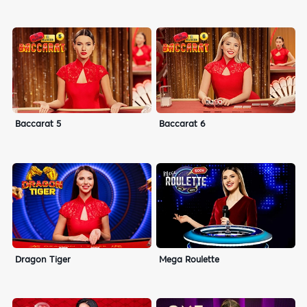
Baccarat 5
Baccarat 6
Dragon Tiger
Mega Roulette