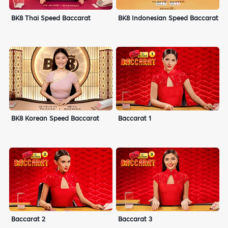
BK8 Thai Speed Baccarat
BK8 Indonesian Speed Baccarat
BK8 Korean Speed Baccarat
Baccarat 1
Baccarat 2
Baccarat 3