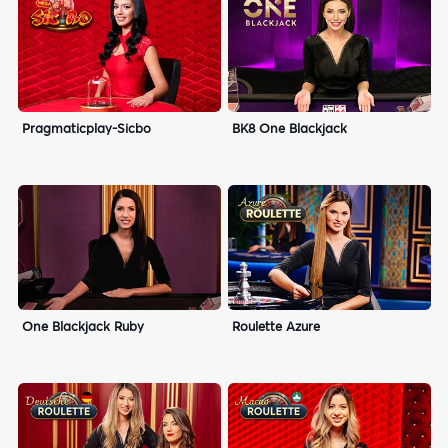
Pragmaticplay-Sicbo
BK8 One Blackjack
One Blackjack Ruby
Roulette Azure