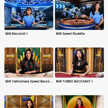
BK8 Baccarat 1
BK8 Speed Roulette
BK8 Vietnamese Speed Baccarat
BK8 TURBO BACCARAT 1